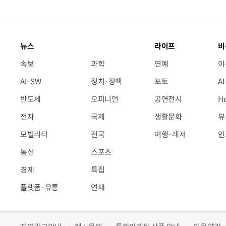
뉴스
라이프
비
속보
과학
연예
이
AI·SW
정치·정책
포토
A
반도체
오피니언
공연전시
H
전자
국제
생활문화
뷰
모빌리티
전국
여행·레저
인
통신
스포츠
경제
특집
플랫폼·유통
연재